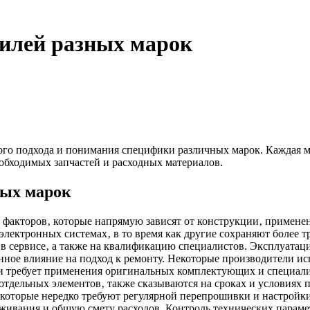
билей разных марок
го подхода и понимания специфики различных марок. Каждая м
еобходимых запчастей и расходных материалов.
ных марок
 факторов‚ которые напрямую зависят от конструкции‚ примене
лектронных системах‚ в то время как другие сохраняют более т
в сервисе‚ а также на квалификацию специалистов. Эксплуатаци
нное влияние на подход к ремонту. Некоторые производители и
 и требует применения оригинальных комплектующих и специали
 отдельных элементов‚ также сказываются на сроках и условиях
которые нередко требуют регулярной перепрошивки и настройки 
живания и общую смету расходов. Контроль технических параме