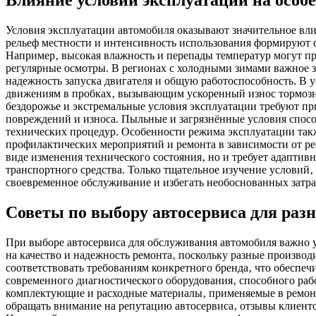
Влияние условий эксплуатации на особ
Условия эксплуатации автомобиля оказывают значительное вли
рельеф местности и интенсивность использования формируют с
Например‚ высокая влажность и перепады температур могут п
регулярные осмотры. В регионах с холодными зимами важное з
надежность запуска двигателя и общую работоспособность. В 
движениям в пробках‚ вызывающим ускоренный износ тормозно
бездорожье и экстремальные условия эксплуатации требуют пр
повреждений и износа. Пыльные и загрязнённые условия спос
технических процедур. Особенности режима эксплуатации так
профилактических мероприятий и ремонта в зависимости от реа
виде изменения технического состояния‚ но и требует адапти
транспортного средства. Только тщательное изучение условий‚
своевременное обслуживание и избегать необоснованных затра
Советы по выбору автосервиса для раз
При выборе автосервиса для обслуживания автомобиля важно у
на качество и надежность ремонта‚ поскольку разные произв
соответствовать требованиям конкретного бренда‚ что обеспе
современного диагностического оборудования‚ способного ра
комплектующие и расходные материалы‚ применяемые в ремонт
обращать внимание на репутацию автосервиса‚ отзывы клиентов