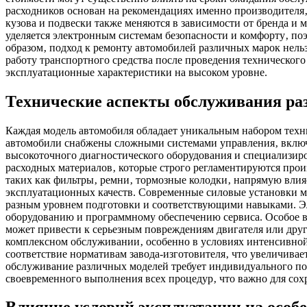
расходников основан на рекомендациях именно производителя
кузова и подвески также меняются в зависимости от бренда и
уделяется электронным системам безопасности и комфорту‚ по
образом‚ подход к ремонту автомобилей различных марок нель
работу транспортного средства после проведения техническог
эксплуатационные характеристики на высоком уровне.
Технические аспекты обслуживания ра
Каждая модель автомобиля обладает уникальным набором техн
автомобили снабжены сложными системами управления‚ включ
высокоточного диагностического оборудования и специализир
расходных материалов‚ которые строго регламентируются прои
таких как фильтры‚ ремни‚ тормозные колодки‚ напрямую влия
эксплуатационных качеств. Современные силовые установки м
разным уровнем подготовки и соответствующими навыками. Эл
оборудованию и программному обеспечению сервиса. Особое в
может привести к серьезным повреждениям двигателя или друг
комплексном обслуживании‚ особенно в условиях интенсивной
соответствие нормативам завода-изготовителя‚ что увеличива
обслуживание различных моделей требует индивидуального под
своевременного выполнения всех процедур‚ что важно для сох