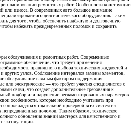
 при планировании ремонтных работ. Особенности конструкции
ний или износа. В современных авто большое внимание
специализированного диагностического оборудования. Таким
ывать для того‚ чтобы обеспечить надёжную и долговечную
‚ чтобы избежать преждевременных поломок и сохранить
дуры обслуживания и ремонтных работ. Современные
граммное обеспечение‚ что требует применения
необходимость правильного выбора технических жидкостей и
 и других узлов. Соблюдение интервалов замены элементов‚
еское обслуживание важным фактором поддержания
е или электрические — что требует участия специалистов с
ами связи‚ что создаёт дополнительные требования к
ильный подбор или нарушение регламентированных параметров
 свои особенности‚ которые необходимо учитывать при
 сопровождаться тщательной проверкой всех систем на
ия непредвиденных поломок. Таким образом‚ техническое
оянного обновления знаний мастеров для качественного и
се эксплуатации.