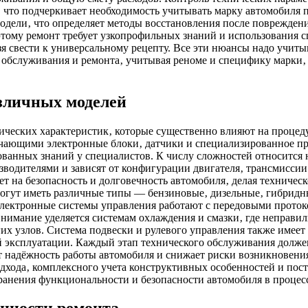
‚ что подчеркивает необходимость учитывать марку автомобиля
 модели‚ что определяет методы восстановления после поврежде
этому ремонт требует узкопрофильных знаний и использования 
зя свести к универсальному рецепту. Все эти нюансы надо учит
о обслуживания и ремонта‚ учитывая реноме и специфику марки
зличных моделей
ических характеристик‚ которые существенно влияют на проце
ающими электронные блоки‚ датчики и специализированное про
ованных знаний у специалистов. К числу сложностей относится 
зводителями и зависят от конфигурации двигателя‚ трансмиссии
ет на безопасность и долговечность автомобиля‚ делая технич
огут иметь различные типы — бензиновые‚ дизельные‚ гибридны
ектронные системы управления работают с передовыми протокол
нимание уделяется системам охлаждения и смазки‚ где неправ
их узлов. Система подвески и рулевого управления также имеет
 эксплуатации. Каждый этап технического обслуживания должен
ет надёжность работы автомобиля и снижает риски возникновен
хода‚ комплексного учета конструктивных особенностей и пост
ранения функциональности и безопасности автомобиля в процес