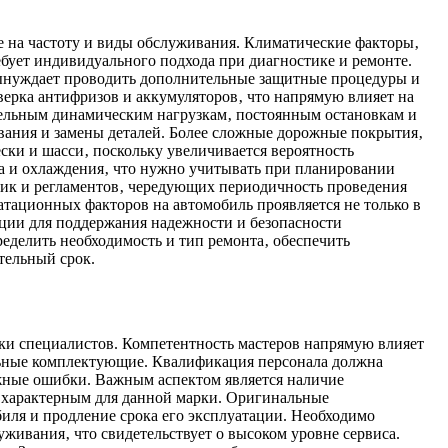
е на частоту и виды обслуживания. Климатические факторы‚
бует индивидуального подхода при диагностике и ремонте.
 вынуждает проводить дополнительные защитные процедуры и
верка антифризов и аккумуляторов‚ что напрямую влияет на
ительным динамическим нагрузкам‚ постоянным остановкам и
вания и замены деталей. Более сложные дорожные покрытия‚
ски и шасси‚ поскольку увеличивается вероятность
а и охлаждения‚ что нужно учитывать при планировании
тик и регламентов‚ чередующих периодичность проведения
атационных факторов на автомобиль проявляется не только в
ации для поддержания надежности и безопасности
ределить необходимость и тип ремонта‚ обеспечить
тельный срок.
ки специалистов. Компетентность мастеров напрямую влияет
альные комплектующие. Квалификация персонала должна
ожные ошибки. Важным аспектом является наличие
 характерным для данной марки. Оригинальные
иля и продление срока его эксплуатации. Необходимо
живания‚ что свидетельствует о высоком уровне сервиса.