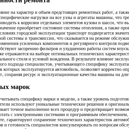
енности ремонта
яние на характер и объем предстоящих ремонтных работ‚ а такж
пецифические нагрузки на все узлы и агрегаты машины‚ что тре
риводить к коррозии отдельных элементов кузова и шасси‚ что
начение приобретает состояние системы отопления‚ а также про
условиях городской эксплуатации транспорт подвергается знач
й системы и трансмиссии‚ что сказывается на режиме обслужи
именения усиленных компонентов и регулярного контроля подве
обствуют засорению фильтров и ухудшению работы систем впуск
же отражаются на выборе оптимальных технических характерис
льного стиля и условий вождения. В результате влияние эксплу
вного подхода специалистов‚ учитывающего специфику эксплуат
 в которых эксплуатируется автомобиль‚ позволяет корректно оп
т‚ сохраняя ресурс и эксплуатационные качества машины на дли
ных марок
читывать специфику марки и модели‚ а также уровень подготов
одители используют уникальные технические решения и оригин
чивает точное выполнение всех процедур и предотвращает возм
ботать с электронными системами и программным обеспечением‚
е‚ гарантируют сохранение технических характеристик автомоб
 и готовность специалистов консультировать по вопросам обслу