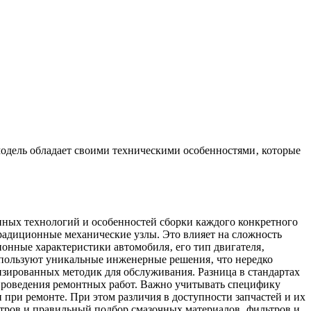
одель обладает своими техническими особенностями‚ которые
нных технологий и особенностей сборки каждого конкретного
радиционные механические узлы. Это влияет на сложность
онные характеристики автомобиля‚ его тип двигателя‚
спользуют уникальные инженерные решения‚ что нередко
зированных методик для обслуживания. Разница в стандартах
 проведения ремонтных работ. Важно учитывать специфику
при ремонте. При этом различия в доступности запчастей и их
тров и правильный подбор смазочных материалов‚ фильтров и