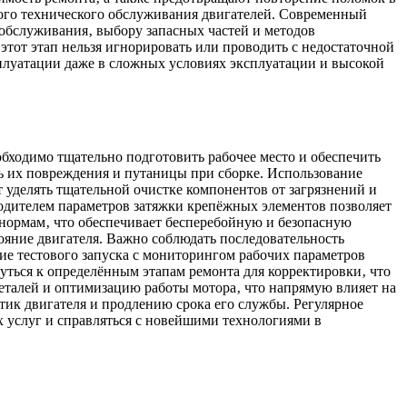
ого технического обслуживания двигателей. Современный
 обслуживания‚ выбору запасных частей и методов
этот этап нельзя игнорировать или проводить с недостаточной
плуатации даже в сложных условиях эксплуатации и высокой
обходимо тщательно подготовить рабочее место и обеспечить
ть их повреждения и путаницы при сборке. Использование
т уделять тщательной очистке компонентов от загрязнений и
водителем параметров затяжки крепёжных элементов позволяет
 нормам‚ что обеспечивает бесперебойную и безопасную
ояние двигателя. Важно соблюдать последовательность
ие тестового запуска с мониторингом рабочих параметров
уться к определённым этапам ремонта для корректировки‚ что
талей и оптимизацию работы мотора‚ что напрямую влияет на
тик двигателя и продлению срока его службы. Регулярное
 услуг и справляться с новейшими технологиями в