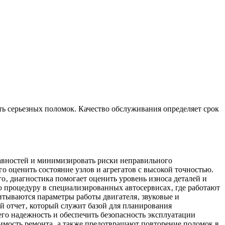
ь серьезных поломок. Качество обслуживания определяет срок
равностей и минимизировать риски неправильного
оценить состояние узлов и агрегатов с высокой точностью.
о‚ диагностика помогает оценить уровень износа деталей и
 процедуру в специализированных автосервисах‚ где работают
тываются параметры работы двигателя‚ звуковые и
й отчет‚ который служит базой для планирования
го надежность и обеспечить безопасность эксплуатации
имость ремонта‚ а также предотвращают повторение поломок в