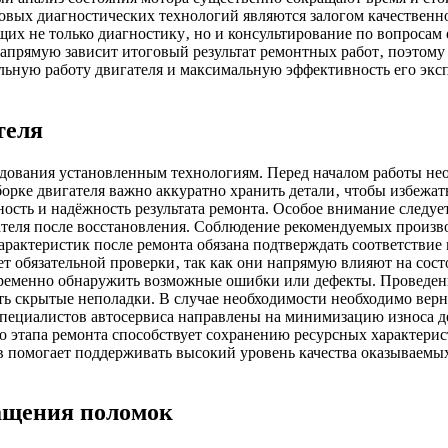
овых диагностических технологий являются залогом качественн
их не только диагностику‚ но и консультирование по вопросам
апрямую зависит итоговый результат ремонтных работ‚ поэтому 
льную работу двигателя и максимальную эффективность его экс
теля
ледования установленным технологиям. Перед началом работы не
борке двигателя важно аккуратно хранить детали‚ чтобы избежа
ность и надёжность результата ремонта. Особое внимание следуе
гателя после восстановления. Соблюдение рекомендуемых произ
рактеристик после ремонта обязана подтверждать соответствие
т обязательной проверки‚ так как они напрямую влияют на сост
евременно обнаружить возможные ошибки или дефекты. Проведен
ть скрытые неполадки. В случае необходимости необходимо верн
ециалистов автосервиса направлены на минимизацию износа де
о этапа ремонта способствует сохранению ресурсных характерис
 помогает поддерживать высокий уровень качества оказываемых
ащения поломок