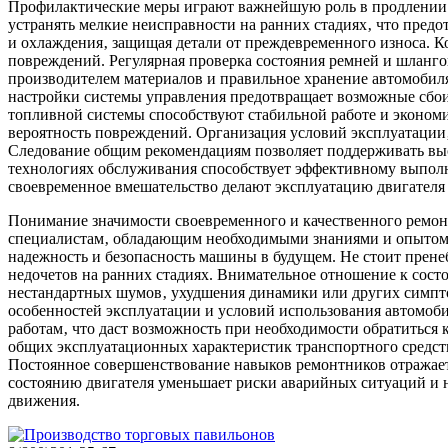
Профилактические меры играют важнейшую роль в продлении с
устранять мелкие неисправности на ранних стадиях‚ что пред
и охлаждения‚ защищая детали от преждевременного износа. К
повреждений. Регулярная проверка состояния ремней и шланго
производителем материалов и правильное хранение автомобил
настройки системы управления предотвращает возможные сбои 
топливной системы способствуют стабильной работе и экономи
вероятность повреждений. Организация условий эксплуатации
Следование общим рекомендациям позволяет поддерживать выс
технологиях обслуживания способствует эффективному выпол
своевременное вмешательство делают эксплуатацию двигателя
Понимание значимости своевременного и качественного ремон
специалистам‚ обладающим необходимыми знаниями и опытом 
надежность и безопасность машины в будущем. Не стоит прене
недочетов на ранних стадиях. Внимательное отношение к сос
нестандартных шумов‚ ухудшения динамики или других симпто
особенностей эксплуатации и условий использования автомоб
работам‚ что даст возможность при необходимости обратитьс
общих эксплуатационных характеристик транспортного средств
Постоянное совершенствование навыков ремонтников отражаетс
состоянию двигателя уменьшает риски аварийных ситуаций и н
движения.