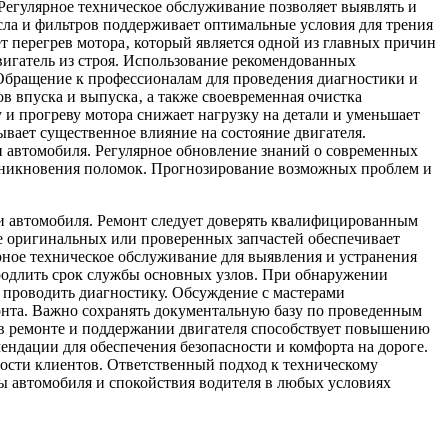
егулярное техническое обслуживание позволяет выявлять и
асла и фильтров поддерживает оптимальные условия для трения
 перегрев мотора‚ который является одной из главных причин
вигатель из строя. Использование рекомендованных
Обращение к профессионалам для проведения диагностики и
в впуска и выпуска‚ а также своевременная очистка
и прогреву мотора снижает нагрузку на детали и уменьшает
вает существенное влияние на состояние двигателя.
и автомобиля. Регулярное обновление знаний о современных
никновения поломок. Прогнозирование возможных проблем и
ии автомобиля. Ремонт следует доверять квалифицированным
 оригинальных или проверенных запчастей обеспечивает
рное техническое обслуживание для выявления и устранения
продлить срок службы основных узлов. При обнаружении
 проводить диагностику. Обсуждение с мастерами
онта. Важно сохранять документальную базу по проведенным
 в ремонте и поддержании двигателя способствует повышению
ндации для обеспечения безопасности и комфорта на дороге.
ости клиентов. Ответственный подход к техническому
ы автомобиля и спокойствия водителя в любых условиях