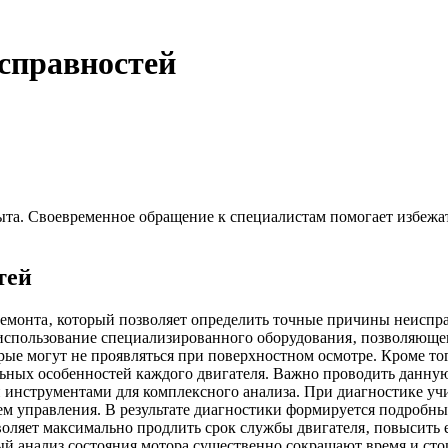
справностей
та. Своевременное обращение к специалистам помогает избежат
тей
 ремонта‚ который позволяет определить точные причины неисп
спользование специализированного оборудования‚ позволяющего 
ые могут не проявляться при поверхностном осмотре. Кроме тог
ьных особенностей каждого двигателя. Важно проводить данную
нструментами для комплексного анализа. При диагностике учи
ем управления. В результате диагностики формируется подробны
ляет максимально продлить срок службы двигателя‚ повысить е
й анализ состояния мотора существенно сокращают время и сто