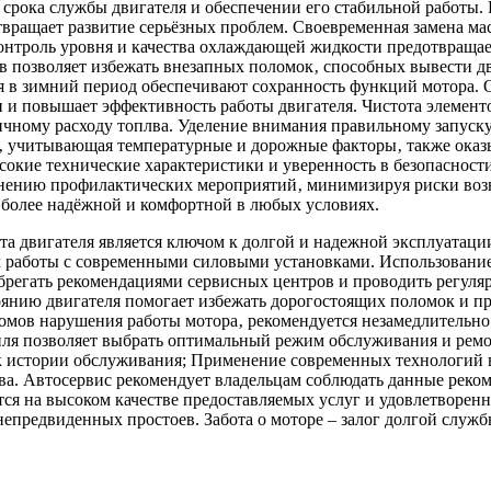
рока службы двигателя и обеспечении его стабильной работы. Р
отвращает развитие серьёзных проблем. Своевременная замена м
онтроль уровня и качества охлаждающей жидкости предотвращает
в позволяет избежать внезапных поломок‚ способных вывести д
я в зимний период обеспечивают сохранность функций мотора. 
и повышает эффективность работы двигателя. Чистота элементо
чному расходу топлва. Уделение внимания правильному запуску 
‚ учитывающая температурные и дорожные факторы‚ также оказы
окие технические характеристики и уверенность в безопасност
нению профилактических мероприятий‚ минимизируя риски воз
 более надёжной и комфортной в любых условиях.
та двигателя является ключом к долгой и надежной эксплуатац
работы с современными силовыми установками. Использование
брегать рекомендациями сервисных центров и проводить регуля
тоянию двигателя помогает избежать дорогостоящих поломок и 
мов нарушения работы мотора‚ рекомендуется незамедлительно
иля позволяет выбрать оптимальный режим обслуживания и рем
я к истории обслуживания; Применение современных технологий
а. Автосервис рекомендует владельцам соблюдать данные рекоме
я на высоком качестве предоставляемых услуг и удовлетворенн
епредвиденных простоев. Забота о моторе – залог долгой служб