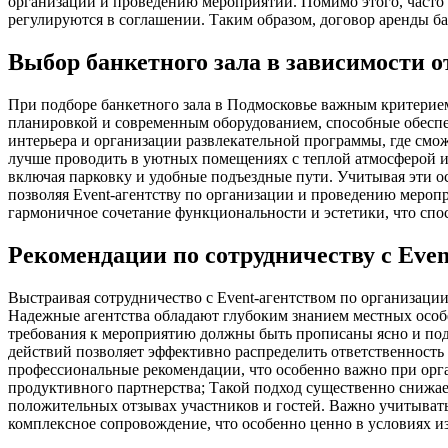
организации и проведению мероприятий. Помимо этого, часто 
регулируются в соглашении. Таким образом, договор аренды б
Выбор банкетного зала в зависимости 
При подборе банкетного зала в Подмосковье важным критерием
планировкой и современным оборудованием, способные обеспе
интерьера и организации развлекательной программы, где смо
лучше проводить в уютных помещениях с теплой атмосферой и
включая парковку и удобные подъездные пути. Учитывая эти о
позволяя Event-агентству по организации и проведению меро
гармоничное сочетание функциональности и эстетики, что сп
Рекомендации по сотрудничеству с Eve
Выстраивая сотрудничество с Event-агентством по организаци
Надежные агентства обладают глубоким знанием местных особе
требования к мероприятию должны быть прописаны ясно и под
действий позволяет эффективно распределить ответственность
профессиональные рекомендации, что особенно важно при орг
продуктивного партнерства; Такой подход существенно снижае
положительных отзывах участников и гостей. Важно учитывать,
комплексное сопровождение, что особенно ценно в условиях 