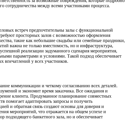
 ответственность за возможные повреждения, которые подробно
ого сотрудничества между всеми участниками процесса.
деловых встреч предпочтительны залы с функциональной
требуют просторных залов с возможностью оформления
жества, такие как небольшие свадьбы или семейные праздники,
ий важна не только вместимость, но и инфраструктура,
 успешной реализации задуманного сценария мероприятия,
ьными параметрами и условиями. Такой подход обеспечивает
х впечатлений у всех участников.
мание коммуникации и четкому согласованию всех деталей.
зумений и экономит время заказчика. Все ожидания и
орение клиента. Продуманное планирование совместных
тв помогает адаптировать запросы и получить
ей и обратная связь создают основы для доверия и
ния мероприятий, что отражается на общем успехе и
ор подходящего банкетного зала, но и обеспечивает