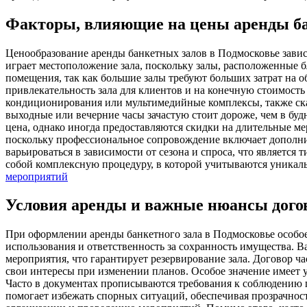
Факторы, влияющие на цены аренды б
Ценообразование аренды банкетных залов в Подмосковье зави
играет местоположение зала, поскольку залы, расположенные 
помещения, так как большие залы требуют больших затрат на о
привлекательность зала для клиентов и на конечную стоимость
кондиционирования или мультимедийные комплексы, также сказ
выходные или вечерние часы зачастую стоит дороже, чем в бу
цена, однако иногда предоставляются скидки на длительные ме
поскольку профессиональное сопровождение включает дополнит
варьироваться в зависимости от сезона и спроса, что являетс
собой комплексную процедуру, в которой учитываются уникал
мероприятий
Условия аренды и важные нюансы дого
При оформлении аренды банкетного зала в Подмосковье особое
использования и ответственность за сохранность имущества. 
мероприятия, что гарантирует резервирование зала. Договор 
свои интересы при изменении планов. Особое значение имеет у
Часто в документах прописываются требования к соблюдению п
помогает избежать спорных ситуаций, обеспечивая прозрачнос