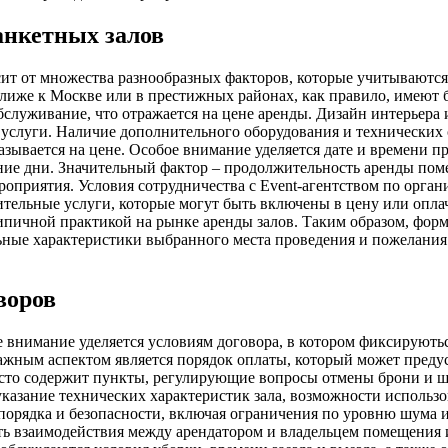
анкетных залов
сит от множества разнообразных факторов, которые учитывают
ближе к Москве или в престижных районах, как правило, имеют 
бслуживание, что отражается на цене аренды. Дизайн интерьера
 услуги. Наличие дополнительного оборудования и технических с
ывается на цене. Особое внимание уделяется дате и времени п
дние дни. Значительный фактор – продолжительность аренды по
роприятия. Условия сотрудничества с Event-агентством по орга
ельные услуги, которые могут быть включены в цену или оплач
я типичной практикой на рынке аренды залов. Таким образом, фо
ьные характеристики выбранного места проведения и пожелания
воров
 внимание уделяется условиям договора, в котором фиксируютьс
Важным аспектом является порядок оплаты, который может преду
часто содержит пункты, регулирующие вопросы отмены брони и 
казание технических характеристик зала, возможности использо
орядка и безопасности, включая ограничения по уровню шума и
ть взаимодействия между арендатором и владельцем помещения и