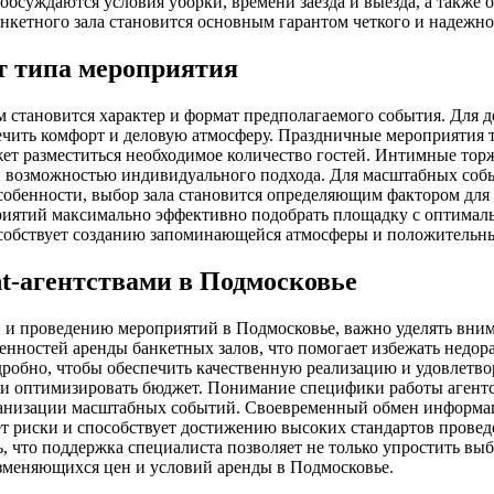
обсуждаются условия уборки, времени заезда и выезда, а также
анкетного зала становится основным гарантом четкого и надежн
от типа мероприятия
 становится характер и формат предполагаемого события. Для 
чить комфорт и деловую атмосферу. Праздничные мероприятия 
жет разместиться необходимое количество гостей. Интимные тор
 возможностью индивидуального подхода. Для масштабных событ
собенности, выбор зала становится определяющим фактором для
приятий максимально эффективно подобрать площадку с оптимал
особствует созданию запоминающейся атмосферы и положительны
nt-агентствами в Подмосковье
и и проведению мероприятий в Подмосковье, важно уделять вни
нностей аренды банкетных залов, что помогает избежать недора
робно, чтобы обеспечить качественную реализацию и удовлетв
 и оптимизировать бюджет. Понимание специфики работы агентс
анизации масштабных событий. Своевременный обмен информаци
т риски и способствует достижению высоких стандартов проведе
 что поддержка специалиста позволяет не только упростить выб
изменяющихся цен и условий аренды в Подмосковье.