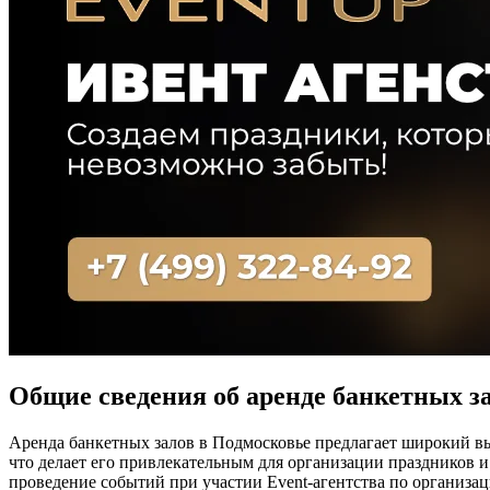
Общие сведения об аренде банкетных з
Аренда банкетных залов в Подмосковье предлагает широкий в
что делает его привлекательным для организации праздников и
проведение событий при участии Event-агентства по организа