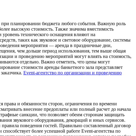
ся при планировании бюджета любого события. Важную роль
более высокую стоимость. Также значима вместимость
 и уровень технического оснащения влияют на
редств, таких как звуковое и световое оборудование, системы
роведения мероприятия — аренда в праздничные дни,
мещения, чем дольше период использования, тем выше общая
низации и проведению мероприятий могут влиять на стоимость,
иваются отдельно. Важно отметить, что цены могут
рмирование стоимости аренды банкетного зала представляет
 заказчика.
Event-агентство по организации и проведению
я права и обязанности сторон, ограничения по времени
сматривать внесение предоплаты или полный расчет до начала
штрафные санкции, что позволяет обеим сторонам защищать
вания звукового оборудования, декораций и иных сервисов.
 правила поведения гостей. Правильно составленный договор
 способствует более успешной работе Event-агентства по